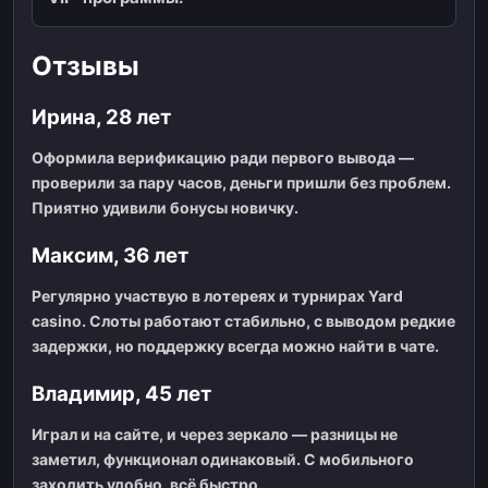
Отзывы
Ирина, 28 лет
Оформила верификацию ради первого вывода —
проверили за пару часов, деньги пришли без проблем.
Приятно удивили бонусы новичку.
Максим, 36 лет
Регулярно участвую в лотереях и турнирах Yard
casino. Слоты работают стабильно, с выводом редкие
задержки, но поддержку всегда можно найти в чате.
Владимир, 45 лет
Играл и на сайте, и через зеркало — разницы не
заметил, функционал одинаковый. С мобильного
заходить удобно, всё быстро.