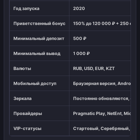
Год запуска
2020
Приветственный бонус
150% до 120 000 ₽ + 250 фри
Минимальный депозит
500 ₽
Минимальный вывод
1 000 ₽
Валюты
RUB, USD, EUR, KZT
Мобильный доступ
Браузерная версия, Android-
Зеркала
Постоянно обновляются, отпра
Провайдеры
Pragmatic Play, NetEnt, Microg
VIP-статусы
Стартовый, Серебряный, Зол