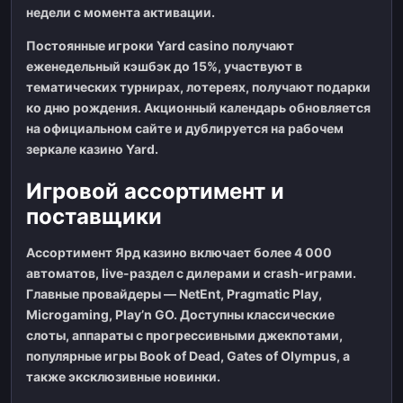
недели с момента активации.
Постоянные игроки Yard casino получают
еженедельный кэшбэк до 15%, участвуют в
тематических турнирах, лотереях, получают подарки
ко дню рождения. Акционный календарь обновляется
на официальном сайте и дублируется на рабочем
зеркале казино Yard.
Игровой ассортимент и
поставщики
Ассортимент Ярд казино включает более 4 000
автоматов, live-раздел с дилерами и crash-играми.
Главные провайдеры — NetEnt, Pragmatic Play,
Microgaming, Play’n GO. Доступны классические
слоты, аппараты с прогрессивными джекпотами,
популярные игры Book of Dead, Gates of Olympus, а
также эксклюзивные новинки.