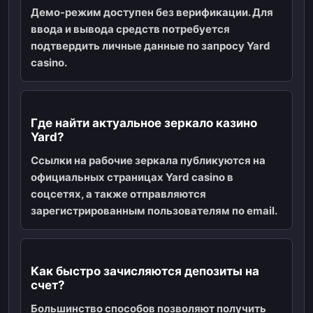
Демо-режим доступен без верификации. Для
ввода и вывода средств потребуется
подтвердить личные данные по запросу Yard
casino.
Где найти актуальное зеркало казино
Yard?
Ссылки на рабочие зеркала публикуются на
официальных страницах Yard casino в
соцсетях, а также отправляются
зарегистрированным пользователям по email.
Как быстро зачисляются депозиты на
счет?
Большинство способов позволяют получить