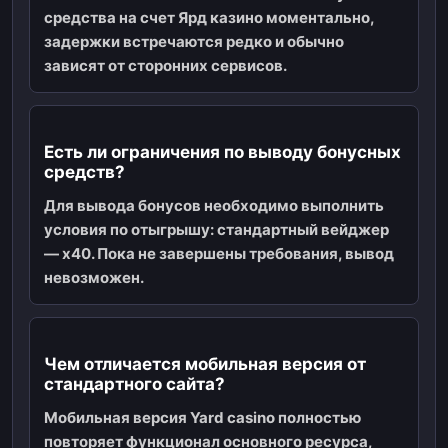
средства на счет Ярд казино моментально,
задержки встречаются редко и обычно
зависят от сторонних сервисов.
Есть ли ограничения по выводу бонусных
средств?
Для вывода бонусов необходимо выполнить
условия по отыгрышу: стандартный вейджер
— x40. Пока не завершены требования, вывод
невозможен.
Чем отличается мобильная версия от
стандартного сайта?
Мобильная версия Yard casino полностью
повторяет функционал основного ресурса,