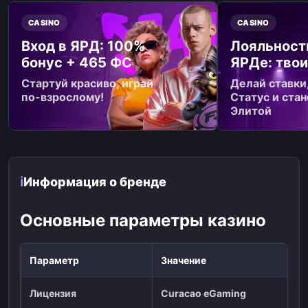
CASINO
CASINO
Вход в ЯРД: 100%
Лояльност
бонус + 465 ФС
ЯРДе: тво
Стартуй красиво, играй
Делай ставки,
по-взрослому!
Статус и ста
Элитой
ℹ
Информация о бренде
Основные параметры казино
Параметр
Значение
Лицензия
Curacao eGaming