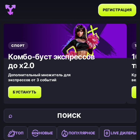
РЕГИСТРАЦИЯ
ТУРНИР
W
100 000 ₽ могут стать
x
твоими
Ре
Крути турнирные слоты, штурмуй
вершину таблицы лидеров
Тво
ВОРВАТЬСЯ
⌕
ТОП
НОВЫЕ
ПОПУЛЯРНОЕ
LIVE ДИЛЕРЫ